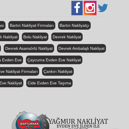
ası
Bartın Nakliyat Firmaları
Bartın Nakliyatçı
ı Nakliyat
Bolu Nakliyat
Devrek Nakliyat
Devrek Asansörlü Nakliyat
Devrek Ambalajlı Nakliyat
 Evden Eve
Çaycuma Evden Eve Nakliyat
ve Nakliyat Firmaları
Çankırı Nakliyat
Eve Nakliyat
Cide Evden Eve Taşıma