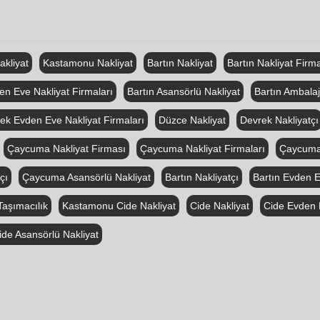
kliyat
Kastamonu Nakliyat
Bartın Nakliyat
Bartın Nakliyat Firm
en Eve Nakliyat Firmaları
Bartın Asansörlü Nakliyat
Bartın Ambalajl
ek Evden Eve Nakliyat Firmaları
Düzce Nakliyat
Devrek Nakliyatçı
Çaycuma Nakliyat Firması
Çaycuma Nakliyat Firmaları
Çaycuma
çı
Çaycuma Asansörlü Nakliyat
Bartın Nakliyatçı
Bartın Evden E
aşımacılık
Kastamonu Cide Nakliyat
Cide Nakliyat
Cide Evden 
ide Asansörlü Nakliyat