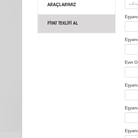
ARAÇLARIMIZ
Eşyanın
FİYAT TEKLİFİ AL
Eşyanı
Evin O
Eşyanı
Eşyanın
Eşyanı