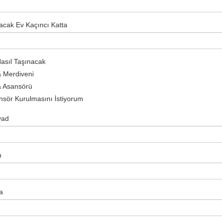
lacak Ev Kaçıncı Katta
asıl Taşınacak
a Merdiveni
a Asansörü
nsör Kurulmasını İstiyorum
yad
n
a