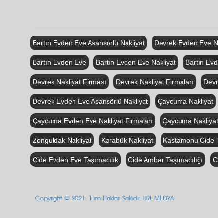
Bartın Evden Eve Asansörlü Nakliyat
Devrek Evden Eve Na
Bartın Evden Eve
Bartın Evden Eve Nakliyat
Bartın Evd
Devrek Nakliyat Firması
Devrek Nakliyat Firmaları
Devr
Devrek Evden Eve Asansörlü Nakliyat
Çaycuma Nakliyat
Çaycuma Evden Eve Nakliyat Firmaları
Çaycuma Nakliyat
Zonguldak Nakliyat
Karabük Nakliyat
Kastamonu Cide T
Cide Evden Eve Taşımacılık
Cide Ambar Taşımacılığı
C
Copyright © 2021. Tüm Hakları Saklıdır. URL MEDYA