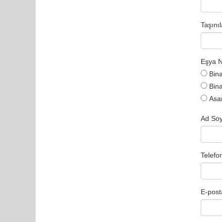
Taşını
Eşya N
Bin
Bin
Asa
Ad So
Telefo
E-post