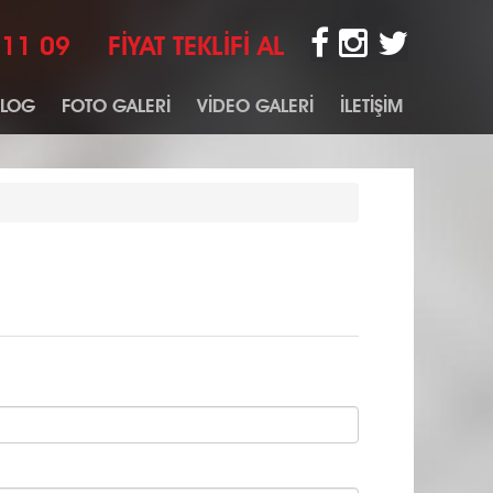
 11 09
FİYAT TEKLİFİ AL
BLOG
FOTO GALERİ
VİDEO GALERİ
İLETİŞİM