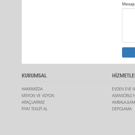
Mesajı
KURUMSAL
HİZMETLE
HAKKIMIZDA
EVDEN EVE N
MİSYON VE VİZYON
ASANSÖRLÜ N
ARAÇLARIMIZ
AMBALAJLA
FİYAT TEKLİFİ AL
DEPOLAMA