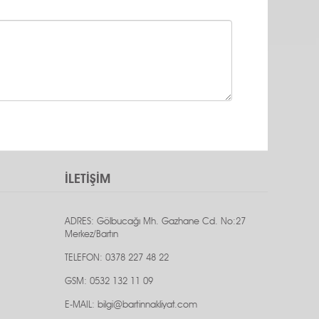
İLETİŞİM
ADRES: Gölbucağı Mh. Gazhane Cd. No:27
Merkez/Bartın
TELEFON: 0378 227 48 22
GSM: 0532 132 11 09
E-MAIL: bilgi@bartinnakliyat.com