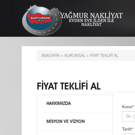
ANASAYFA
>
KURUMSAL >
FİYAT TEKLİFİ AL
FİYAT TEKLİFİ AL
HAKKIMIZDA
Konu
*
MİSYON VE VİZYON
Tarih
*