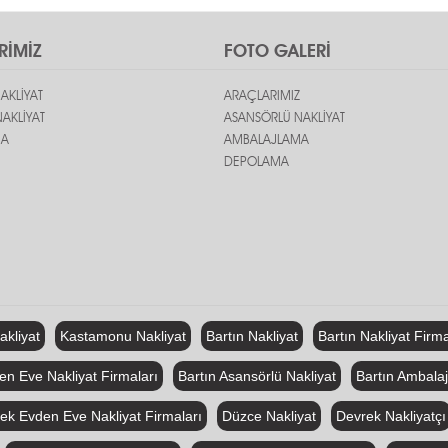
RİMİZ
FOTO GALERİ
AKLİYAT
ARAÇLARIMIZ
AKLİYAT
ASANSÖRLÜ NAKLİYAT
MA
AMBALAJLAMA
DEPOLAMA
kliyat
Kastamonu Nakliyat
Bartın Nakliyat
Bartın Nakliyat Firm
en Eve Nakliyat Firmaları
Bartın Asansörlü Nakliyat
Bartın Ambalajl
ek Evden Eve Nakliyat Firmaları
Düzce Nakliyat
Devrek Nakliyatçı