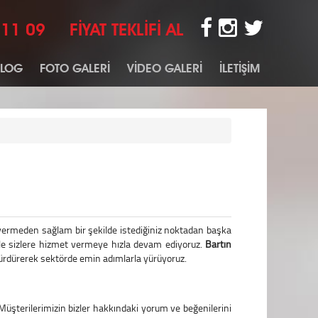
 11 09
FİYAT TEKLİFİ AL
BLOG
FOTO GALERİ
VİDEO GALERİ
İLETİŞİM
r vermeden sağlam bir şekilde istediğiniz noktadan başka
 ile sizlere hizmet vermeye hızla devam ediyoruz.
Bartın
ürdürerek sektörde emin adımlarla yürüyoruz.
Müşterilerimizin bizler hakkındaki yorum ve beğenilerini