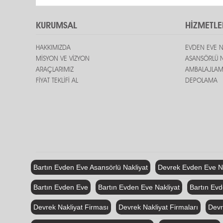
KURUMSAL
HİZMETLE
HAKKIMIZDA
EVDEN EVE N
MİSYON VE VİZYON
ASANSÖRLÜ N
ARAÇLARIMIZ
AMBALAJLA
FİYAT TEKLİFİ AL
DEPOLAMA
Bartın Evden Eve Asansörlü Nakliyat
Devrek Evden Eve Na
Bartın Evden Eve
Bartın Evden Eve Nakliyat
Bartın Evd
Devrek Nakliyat Firması
Devrek Nakliyat Firmaları
Devr