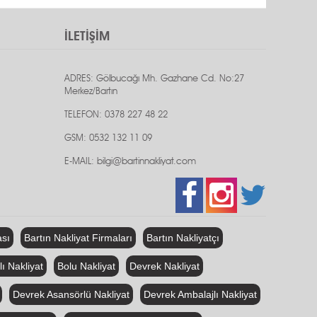
İLETİŞİM
ADRES: Gölbucağı Mh. Gazhane Cd. No:27
Merkez/Bartın
TELEFON: 0378 227 48 22
GSM: 0532 132 11 09
E-MAIL: bilgi@bartinnakliyat.com
ası
Bartın Nakliyat Firmaları
Bartın Nakliyatçı
ı Nakliyat
Bolu Nakliyat
Devrek Nakliyat
Devrek Asansörlü Nakliyat
Devrek Ambalajlı Nakliyat