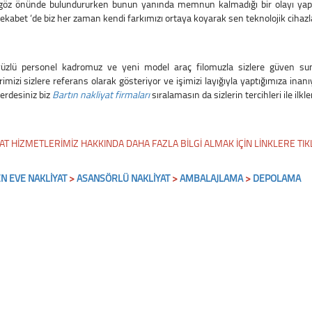
göz önünde bulundururken bunun yanında memnun kalmadığı bir olayı ya
ekabet ‘de biz her zaman kendi farkımızı ortaya koyarak sen teknolojik cihazlar
yüzlü personel kadromuz ve yeni model araç filomuzla sizlere güven su
rimizi sizlere referans olarak gösteriyor ve işimizi layığıyla yaptığımıza ina
erdesiniz biz
Bartın nakliyat firmaları
sıralamasın da sizlerin tercihleri ile ilkle
AT HİZMETLERİMİZ HAKKINDA DAHA FAZLA BİLGİ ALMAK İÇİN LİNKLERE TIKL
N EVE NAKLİYAT
>
ASANSÖRLÜ NAKLİYAT
>
A
MBALAJLAMA
>
DEPOLAMA