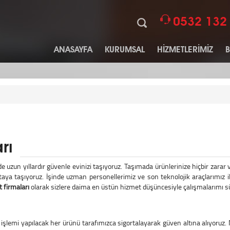
0532 132
ANASAYFA
KURUMSAL
HİZMETLERİMİZ
rı
e uzun yıllardır güvenle evinizi taşıyoruz. Taşımada ürünlerinize hiçbir zara
taya taşıyoruz. İşinde uzman personellerimiz ve son teknolojik araçlarımız
t firmaları
olarak sizlere daima en üstün hizmet düşüncesiyle çalışmalarımı s
işlemi yapılacak her ürünü tarafımızca sigortalayarak güven altına alıyoruz. 