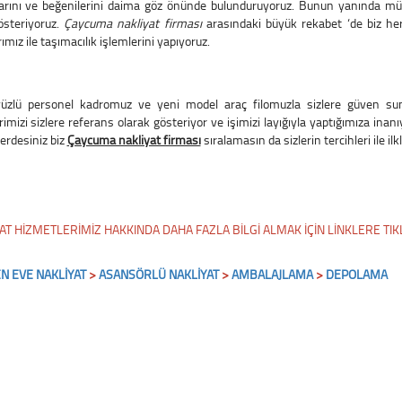
arını ve beğenilerini daima göz önünde bulunduruyoruz. Bunun yanında m
österiyoruz.
Çaycuma nakliyat firması
arasındaki büyük rekabet ‘de biz he
ımız ile taşımacılık işlemlerini yapıyoruz.
yüzlü personel kadromuz ve yeni model araç filomuzla sizlere güven su
rimizi sizlere referans olarak gösteriyor ve işimizi layığıyla yaptığımıza ina
erdesiniz biz
Çaycuma nakliyat firması
sıralamasın da sizlerin tercihleri ile ilk
AT HİZMETLERİMİZ HAKKINDA DAHA FAZLA BİLGİ ALMAK İÇİN LİNKLERE TIKL
N EVE NAKLİYAT
>
ASANSÖRLÜ NAKLİYAT
>
A
MBALAJLAMA
>
DEPOLAMA