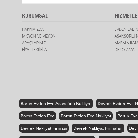
KURUMSAL
HİZMETLE
HAKKIMIZDA
EVDEN EVE N
MİSYON VE VİZYON
ASANSÖRLÜ N
ARAÇLARIMIZ
AMBALAJLA
FİYAT TEKLİFİ AL
DEPOLAMA
Bartın Evden Eve Asansörlü Nakliyat
Devrek Evden Eve Na
Bartın Evden Eve
Bartın Evden Eve Nakliyat
Bartın Evd
Devrek Nakliyat Firması
Devrek Nakliyat Firmaları
Devr