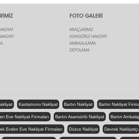
RİMİZ
FOTO GALERİ
AKLİYAT
ARAÇLARIMIZ
AKLİYAT
ASANSÖRLÜ NAKLİYAT
MA
AMBALAJLAMA
DEPOLAMA
kliyat
Kastamonu Nakliyat
Bartın Nakliyat
Bartın Nakliyat Firm
en Eve Nakliyat Firmaları
Bartın Asansörlü Nakliyat
Bartın Ambalajl
ek Evden Eve Nakliyat Firmaları
Düzce Nakliyat
Devrek Nakliyatçı