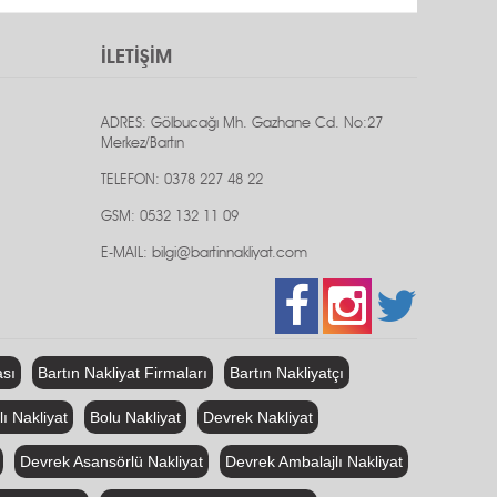
İLETİŞİM
ADRES: Gölbucağı Mh. Gazhane Cd. No:27
Merkez/Bartın
TELEFON: 0378 227 48 22
GSM: 0532 132 11 09
E-MAIL: bilgi@bartinnakliyat.com
ası
Bartın Nakliyat Firmaları
Bartın Nakliyatçı
ı Nakliyat
Bolu Nakliyat
Devrek Nakliyat
Devrek Asansörlü Nakliyat
Devrek Ambalajlı Nakliyat