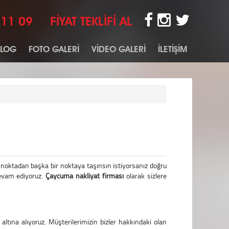
 11 09
FİYAT TEKLİFİ AL
BLOG
FOTO GALERİ
VİDEO GALERİ
İLETİŞİM
z noktadan başka bir noktaya taşınsın istiyorsanız doğru
devam ediyoruz.
Çaycuma nakliyat firması
olarak sizlere
altına alıyoruz. Müşterilerimizin bizler hakkındaki olan