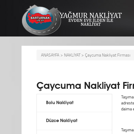
ANASAYFA
>
NAKLİYAT >
Çaycuma Nakliyat Firması
Çaycuma Nakliyat Fir
Taşımad
adreste
Bolu Nakliyat
daima e
Düzce Nakliyat
Taşıma 